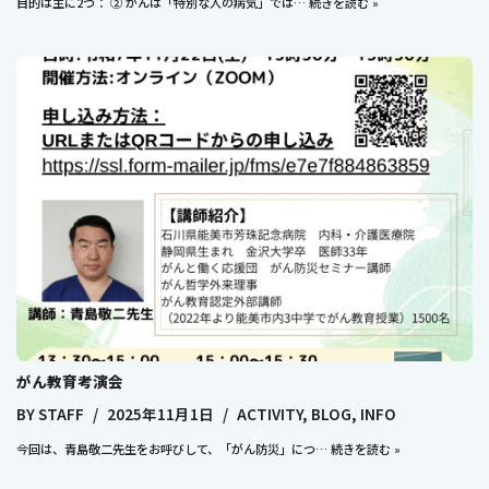
目的は主に2つ： ② がんは「特別な人の病気」では…
続きを読む »
がん教育考演会
BY
STAFF
2025年11月1日
ACTIVITY
,
BLOG
,
INFO
今回は、青島敬二先生をお呼びして、「がん防災」につ…
続きを読む »