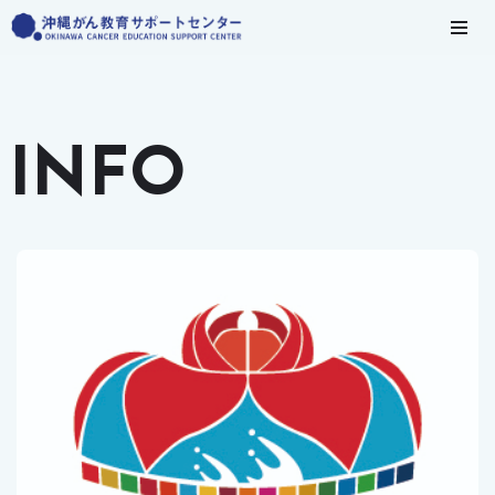
コ
ン
テ
ン
INFO
ツ
へ
ス
キ
ッ
プ