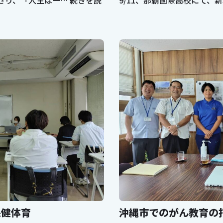
さり、「人生は一…
続きを読
9/11、那覇国際高校にて、
保健体育
沖縄市でのがん教育の