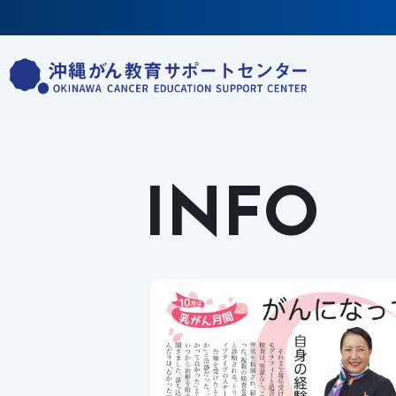
コ
ン
テ
ン
ツ
へ
ス
INFO
キ
ッ
プ