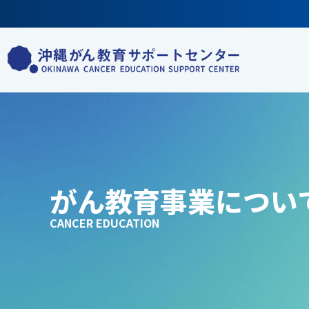
コ
ン
テ
ン
ツ
へ
ス
キ
ッ
がん教育事業につい
プ
CANCER EDUCATION