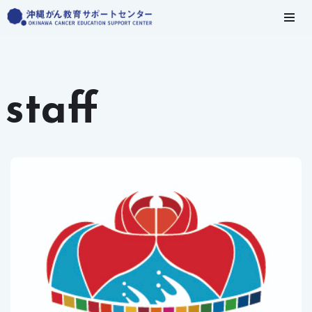
コ
ン
テ
ン
staff
ツ
へ
ス
キ
ッ
プ