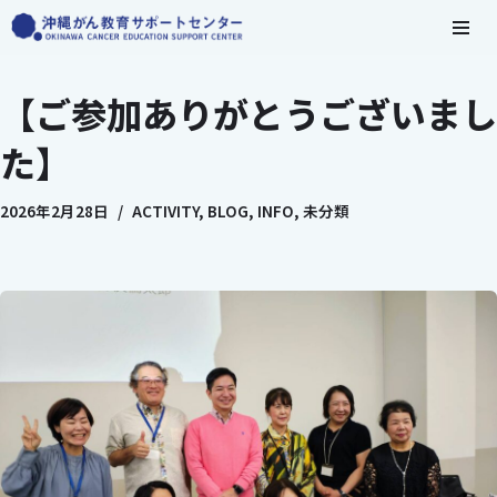
コ
ン
【ご参加ありがとうございまし
テ
ン
た】
ツ
へ
2026年2月28日
ACTIVITY
,
BLOG
,
INFO
,
未分類
ス
キ
ッ
プ