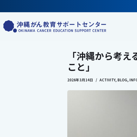
コ
ン
テ
ン
ツ
「沖縄から考え
へ
こと」
ス
キ
2026年3月14日
ACTIVITY
,
BLOG
,
INF
ッ
プ