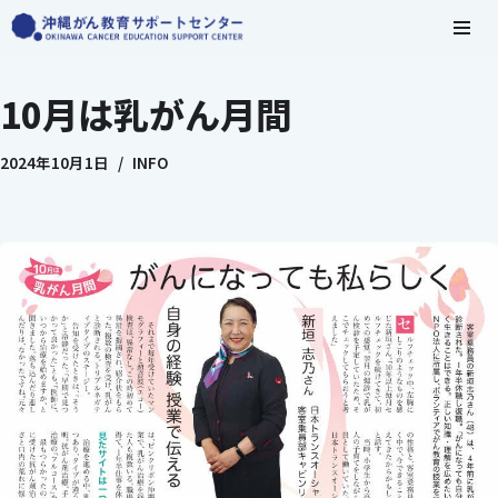
コ
ン
10月は乳がん月間
テ
ン
2024年10月1日
INFO
ツ
へ
ス
キ
ッ
プ