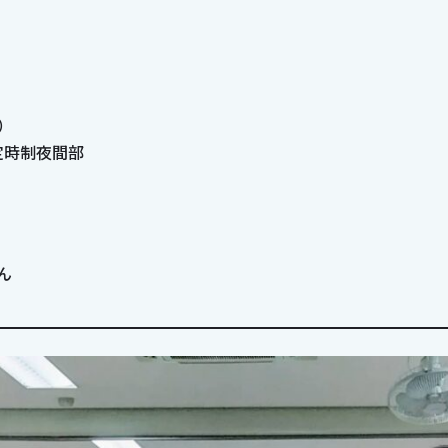
）
定時制夜間部
ん