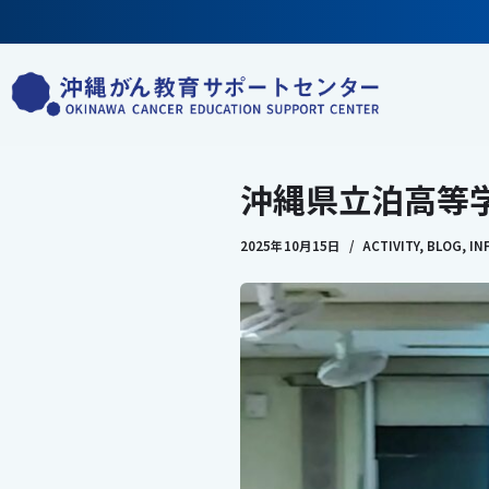
コ
ン
テ
ン
ツ
沖縄県立泊高等
へ
ス
2025年10月15日
ACTIVITY
,
BLOG
,
IN
キ
ッ
プ