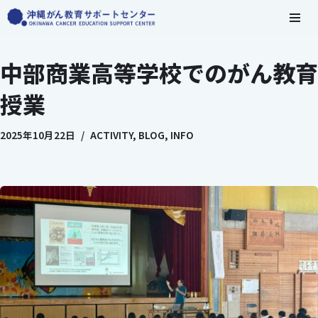
コ
ン
中部商業高等学校でのがん教育
テ
ン
授業
ツ
へ
2025年10月22日
ACTIVITY
,
BLOG
,
INFO
ス
キ
ッ
プ